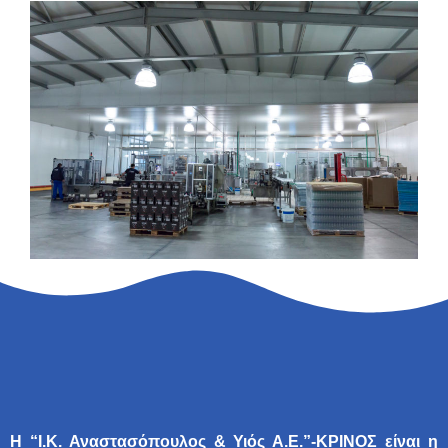
Η “Ι.Κ. Αναστασόπουλος & Υιός Α.Ε.”-ΚΡΙΝΟΣ είναι η